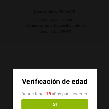
panoramica-750×375
Home
CATA DEL VINO
La importancia de las variedades de uva
panoramica-750×375
Verificación de edad
Debes tener
18
años para acceder.
SÍ