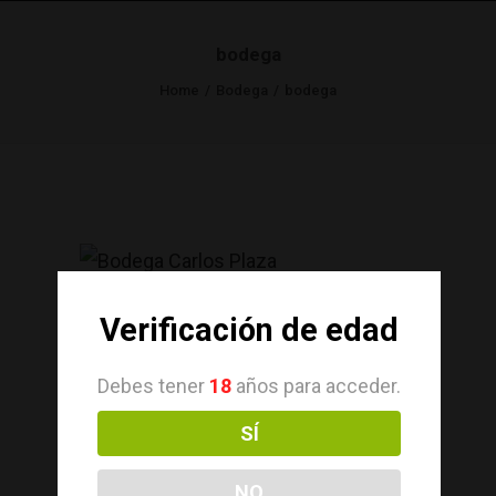
bodega
Home
Bodega
bodega
Verificación de edad
Debes tener
18
años para acceder.
SÍ
NO