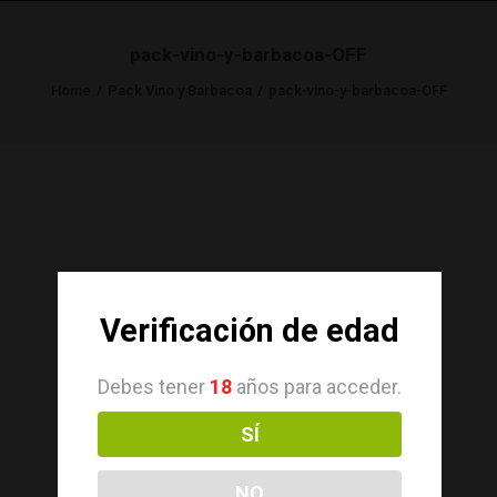
pack-vino-y-barbacoa-OFF
Home
Pack Vino y Barbacoa
pack-vino-y-barbacoa-OFF
Verificación de edad
Debes tener
18
años para acceder.
SÍ
NO