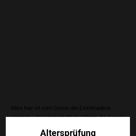
Alles hier ist vom Geiste der Extremadura
geprägt – die Landschaft, das Klima, die Sonne
im Gesicht, der Schweiß auf der Stirn und die
Altersprüfung