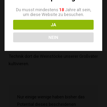
Kälte in den Fingern. Es eröffnet sich uns ein
Einblick in die Bearbeitung des Landes und die
Du musst mindestens
18
Jahre alt sein,
um diese Website zu besuchen.
Liebe und die Leidenschaft für ein Handwerk,
das für Einige das älteste unserer Heimat ist.
JA
Nun sind wir es, die schwärmerische Zeugen
NEIN
und Akteure eines Landes sind, das seines
Gleichen sucht, und mithilfe der neuesten
Technik dort die Weinstöcke unserer Großväter
kultivieren.
Nur einige wenige haben bisher das
Potential dieses bescheidenen